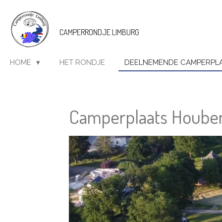
Ga
direct
CAMPERRONDJE LIMBURG
naar
de
hoofdinhoud
HOME
HET RONDJE
DEELNEMENDE CAMPERPL
Camperplaats Hoube