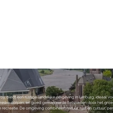
, biedt een rustige landelijke omgeving in Limburg, ideaal voo
toreske dorpen, en goed gemarkeerde fietspaden door het groe
 recreatie. De omgeving combineert natuur, rust en cultuur, per