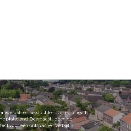
r wandel- en fietstochten. De regio heeft
ne platteland. Daarnaast liggen de
fect voor een ontspannen verblijf.